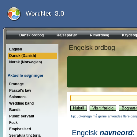
Dansk ordbog
Rejseparlør
Rimordbog
Krydsog
Engelsk ordbog
English
Dansk (Danish)
Norsk (Norwegian)
Aktuelle søgninger
Frottage
Pascal's law
Solomons
Wedding band
Bandit
Public servant
Tip: Jokertegn må gerne anvendes flere gang
Fuck
Emphasised
Engelsk
navneord
:
Serratula tinctoria