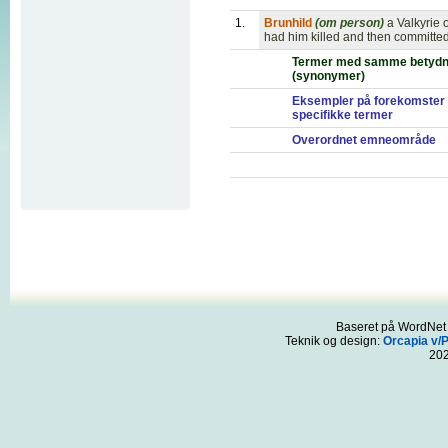
1.
Brunhild
(om person)
a Valkyrie
had him killed and then committed
Termer med samme betydn
(synonymer)
Eksempler på forekomster 
specifikke termer
Overordnet emneområde
Baseret på WordNet 3
Teknik og design:
Orcapia v/
20