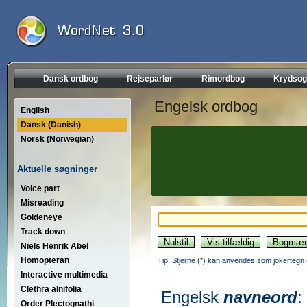
Dansk ordbog
Rejseparlør
Rimordbog
Krydsog
Engelsk ordbog
English
Dansk (Danish)
Norsk (Norwegian)
Aktuelle søgninger
Voice part
Misreading
Goldeneye
Track down
Niels Henrik Abel
Homopteran
Tip: Stjerne (*) kan anvendes som jokertegn (wi
Interactive multimedia
Clethra alnifolia
Engelsk
navneord
:
Order Plectognathi