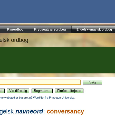
Rimordbog
Krydsogtværsordbog
Engelsk-engelsk ordbog
elsk ordbog
ette websted er baseret på WordNet fra Princeton University.
gelsk
navneord
:
conversancy