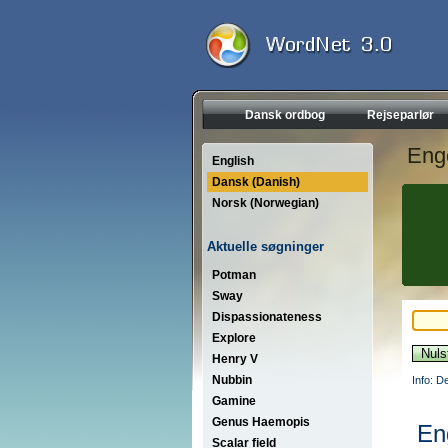
Dansk ordbog
Rejseparlør
Eng
English
Dansk (Danish)
Norsk (Norwegian)
Aktuelle søgninger
Potman
Sway
Dispassionateness
Explore
Henry V
Nubbin
Info: D
Gamine
Genus Haemopis
En
Scalar field