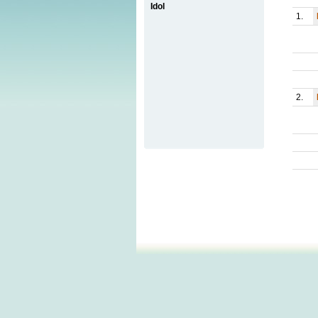
Idol
1.
2.