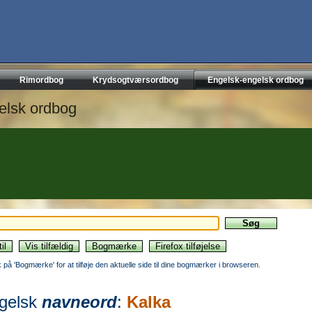
Rimordbog
Krydsogtværsordbog
Engelsk-engelsk ordbog
elsk ordbog
ik på 'Bogmærke' for at tilføje den aktuelle side til dine bogmærker i browseren.
gelsk
navneord
:
Kalka