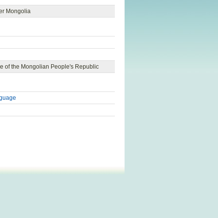
ter Mongolia
age of the Mongolian People's Republic
nguage