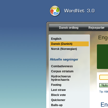
Dansk ordbog
Rejseparlør
Eng
English
Dansk (Danish)
Norsk (Norwegian)
Aktuelle søgninger
Combativeness
Corpus striatum
Hydrochoerus
hydrochaeris
Footing
Last straw
Tip: Kl
Block vote
Quickener
En
Balls-up