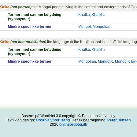
Kalka
(om person)
the Mongol people living in the central and eastern parts of Ou
Termer med samme betydning
Khalka
,
Khalkha
(synonymer)
Mindre specifikke termer
Mongol
,
Mongolian
Kalka
(om kommunikation)
the language of the Khalkha that is the official langu
Termer med samme betydning
Khalka
,
Khalkha
(synonymer)
Mindre specifikke termer
Mongolian
,
Mongolic
,
Mongolic la
Baseret på WordNet 3.0 copyright © Princeton University.
Teknik og design:
Orcapia v/Per Bang
. Dansk bearbejdning:
Peter Jensen
.
2026
onlineordbog.dk