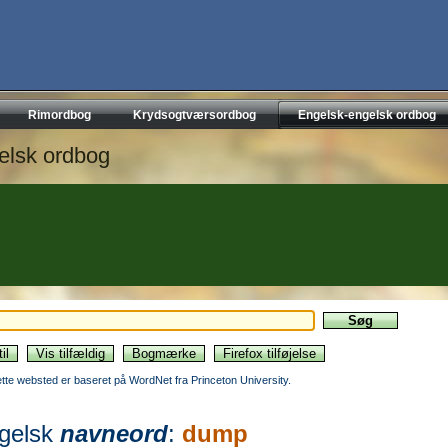
Rimordbog
Krydsogtværsordbog
Engelsk-engelsk ordbog
elsk ordbog
ette websted er baseret på WordNet fra Princeton University.
gelsk
navneord
:
dump