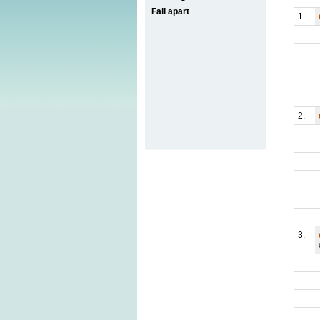
Fall apart
1.
2.
3.