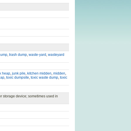
dump
,
trash dump
,
waste-yard
,
wasteyard
k heap
,
junk pile
,
kitchen midden
,
midden
,
eap
,
toxic dumpsite
,
toxic waste dump
,
toxic
er storage device; sometimes used in