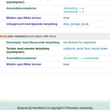
(synonymer)
Anvendelsesmønster
Something ----s.
Somebody ----s
Mindre specifikke termer
drop
Udsagnsord med lignende betydning
dive
,
plunge
,
plunk
dump
(om relation)
knock down with force
Eksempler med tilsvarende betydning
He decked his opponent.
Termer med samme betydning
coldcock
,
deck
,
floor
,
knock down
(synonymer)
Anvendelsesmønster
Somebody ----s somebody
Mindre specifikke termer
beat
Baseret på WordNet 3.0 copyright © Princeton University.