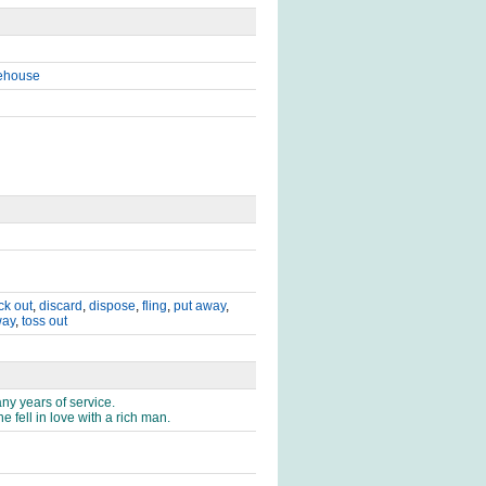
rehouse
ck out
,
discard
,
dispose
,
fling
,
put away
,
way
,
toss out
y years of service.
fell in love with a rich man.