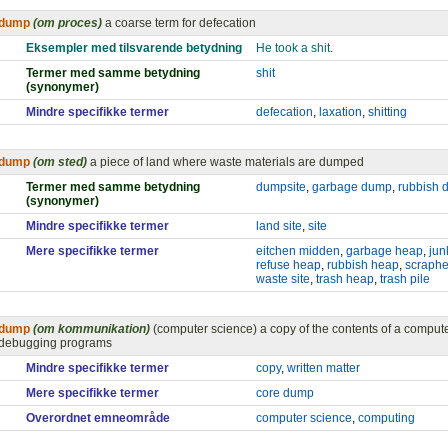
dump
(om proces)
a coarse term for defecation
Eksempler med tilsvarende betydning
He took a shit.
Termer med samme betydning
shit
(synonymer)
Mindre specifikke termer
defecation
,
laxation
,
shitting
dump
(om sted)
a piece of land where waste materials are dumped
Termer med samme betydning
dumpsite
,
garbage dump
,
rubbish 
(synonymer)
Mindre specifikke termer
land site
,
site
Mere specifikke termer
eitchen midden
,
garbage heap
,
jun
refuse heap
,
rubbish heap
,
scraph
waste site
,
trash heap
,
trash pile
dump
(om kommunikation)
(computer science) a copy of the contents of a comput
debugging programs
Mindre specifikke termer
copy
,
written matter
Mere specifikke termer
core dump
Overordnet emneområde
computer science
,
computing