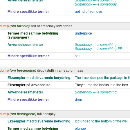
Anvendelsesmønster
Somebody ----s something.
Somebody ----s somebody
Mindre specifikke termer
get rid of
,
remove
dump
(om forhold)
sell at artificially low prices
Termer med samme betydning
underprice
(synonymer)
Anvendelsesmønster
Somebody ----s something.
Somebody ----s something PP
Mindre specifikke termer
sell
dump
(om bevægelse)
drop (stuff) in a heap or mass
Eksempler med tilsvarende betydning
The truck dumped the garbage in th
Eksempler på anvendelse
They dump the books into the box
Anvendelsesmønster
Somebody ----s something
Mindre specifikke termer
drop
dump
(om bevægelse)
fall abruptly
Eksempler med tilsvarende betydning
It plunged to the bottom of the well.
Termer med samme betydning
plunge