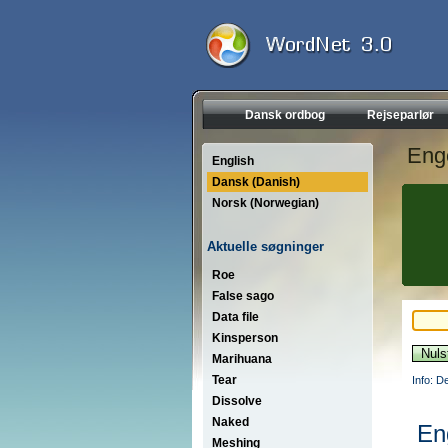
Dansk ordbog
Rejseparlør
Eng
English
Dansk (Danish)
Norsk (Norwegian)
Aktuelle søgninger
Roe
False sago
Data file
Kinsperson
Marihuana
Tear
Info: D
Dissolve
Naked
En
Meshing