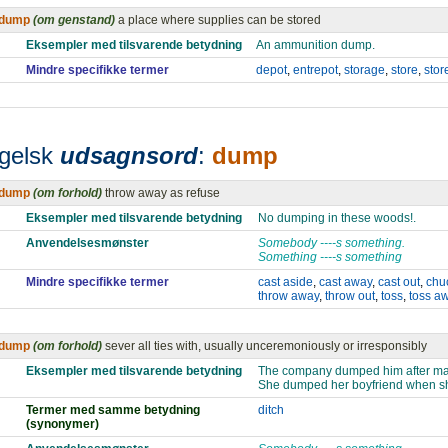
dump
(om genstand)
a place where supplies can be stored
Eksempler med tilsvarende betydning
An ammunition dump.
Mindre specifikke termer
depot
,
entrepot
,
storage
,
store
,
sto
gelsk
udsagnsord
:
dump
dump
(om forhold)
throw away as refuse
Eksempler med tilsvarende betydning
No dumping in these woods!.
Anvendelsesmønster
Somebody ----s something.
Something ----s something
Mindre specifikke termer
cast aside
,
cast away
,
cast out
,
chu
throw away
,
throw out
,
toss
,
toss a
dump
(om forhold)
sever all ties with, usually unceremoniously or irresponsibly
Eksempler med tilsvarende betydning
The company dumped him after man
She dumped her boyfriend when she 
Termer med samme betydning
ditch
(synonymer)