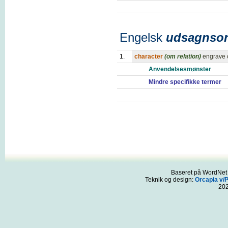
Engelsk
udsagnso
1.
character
(om relation)
engrave o
Anvendelsesmønster
Mindre specifikke termer
Baseret på WordNet 3
Teknik og design:
Orcapia v/
20