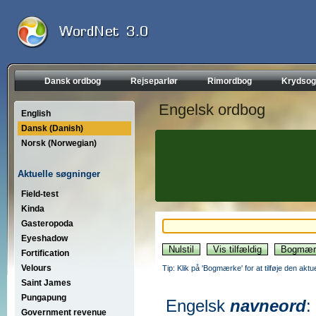
Dansk ordbog
Rejseparlør
Rimordbog
Krydsog
Engelsk ordbog
English
Dansk (Danish)
Norsk (Norwegian)
Aktuelle søgninger
Field-test
Kinda
Gasteropoda
Eyeshadow
Fortification
Velours
Tip: Klik på 'Bogmærke' for at tilføje den akt
Saint James
Pungapung
Engelsk
navneord
:
Government revenue