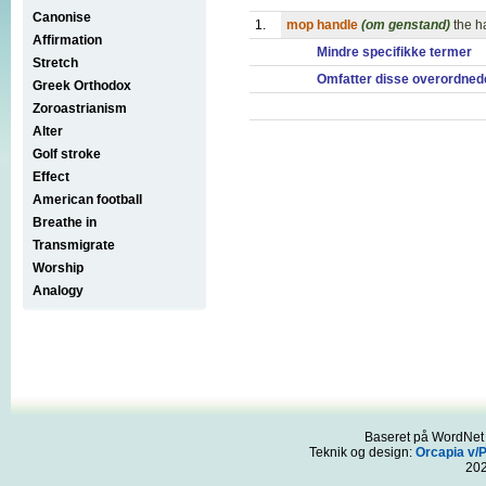
Canonise
1.
mop handle
(om genstand)
the h
Affirmation
Mindre specifikke termer
Stretch
Omfatter disse overordned
Greek Orthodox
Zoroastrianism
Alter
Golf stroke
Effect
American football
Breathe in
Transmigrate
Worship
Analogy
Baseret på WordNet 3
Teknik og design:
Orcapia v/
20