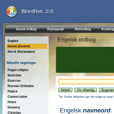
Dansk ordbog
Rejseparlør
Rimordbog
Krydsog
Engelsk ordbog
English
Dansk (Danish)
Norsk (Norwegian)
Aktuelle søgninger
Pagan religion
Noviciate
Exorcise
Russian Orthodox
Palace
Consecration
Tip: Firefox tilføjelsen gør det muligt at søg
Home
Deanery
Engelsk
navneord
:
Christian