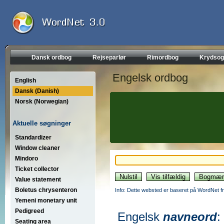
Dansk ordbog
Rejseparlør
Rimordbog
Krydsog
Engelsk ordbog
English
Dansk (Danish)
Norsk (Norwegian)
Aktuelle søgninger
Standardizer
Window cleaner
Mindoro
Ticket collector
Value statement
Boletus chrysenteron
Info: Dette websted er baseret på WordNet fr
Yemeni monetary unit
Pedigreed
Engelsk
navneord
:
Seating area