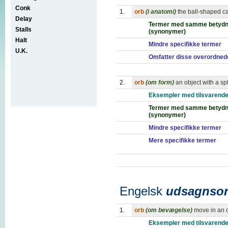
Conk
1.
orb
(i anatomi)
the ball-shaped c
Delay
Termer med samme betydn
Stalls
(synonymer)
Halt
Mindre specifikke termer
U.K.
Omfatter disse overordned
2.
orb
(om form)
an object with a s
Eksempler med tilsvarende
Termer med samme betydn
(synonymer)
Mindre specifikke termer
Mere specifikke termer
Engelsk
udsagnso
1.
orb
(om bevægelse)
move in an o
Eksempler med tilsvarende