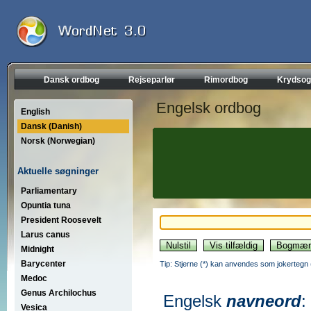
Dansk ordbog
Rejseparlør
Rimordbog
Krydsog
Engelsk ordbog
English
Dansk (Danish)
Norsk (Norwegian)
Aktuelle søgninger
Parliamentary
Opuntia tuna
President Roosevelt
Larus canus
Midnight
Barycenter
Tip: Stjerne (*) kan anvendes som jokertegn (wi
Medoc
Genus Archilochus
Engelsk
navneord
:
Vesica