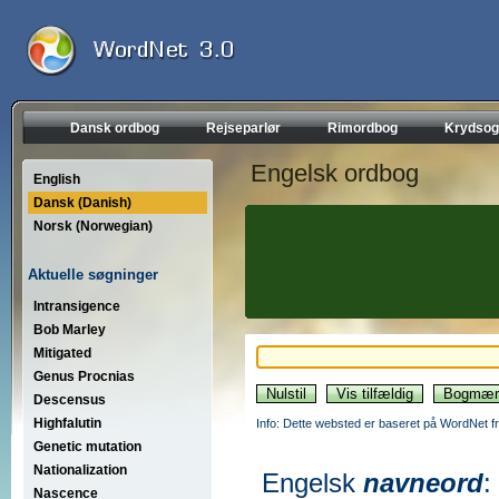
Dansk ordbog
Rejseparlør
Rimordbog
Krydsog
Engelsk ordbog
English
Dansk (Danish)
Norsk (Norwegian)
Aktuelle søgninger
Intransigence
Bob Marley
Mitigated
Genus Procnias
Descensus
Highfalutin
Info: Dette websted er baseret på WordNet fr
Genetic mutation
Nationalization
Engelsk
navneord
:
Nascence