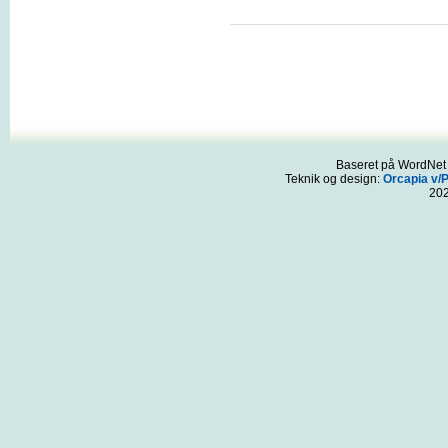
Baseret på WordNet 3
Teknik og design:
Orcapia v/
20