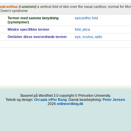
epicanthus
(i anatomi)
a vertical fold of skin over the nasal canthus; normal for 
Down's syndrome
Termer med samme betydning
epicanthic fold
(synonymer)
Mindre specifikke termer
fold
,
plica
Omfatter disse overordnede termer
eye
,
oculus
,
optic
Baseret på WordNet 3.0 copyright © Princeton University.
Teknik og design:
Orcapia v/Per Bang
. Dansk bearbejdning:
Peter Jensen
.
2026
onlineordbog.dk