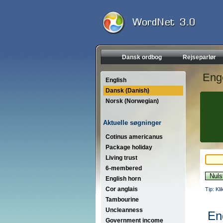
Dansk ordbog
Rejseparlør
Eng
English
Dansk (Danish)
Norsk (Norwegian)
Aktuelle søgninger
Cotinus americanus
Package holiday
Living trust
6-membered
English horn
Cor anglais
Tip: Kl
Tambourine
Uncleanness
En
Government income