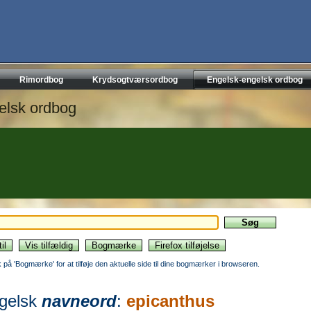
Rimordbog
Krydsogtværsordbog
Engelsk-engelsk ordbog
elsk ordbog
ik på 'Bogmærke' for at tilføje den aktuelle side til dine bogmærker i browseren.
gelsk
navneord
:
epicanthus