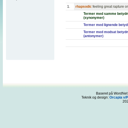
1.
rhapsodic
feeling great rapture or
Termer med samme betydn
(synonymer)
Termer med lignende betyd
Termer med modsat betydn
(antonymer)
Baseret på WordNet 3
Teknik og design:
Orcapia v/
20