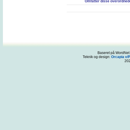
Omfatter disse overordned
Baseret på WordNet 3
Teknik og design:
Orcapia v/
20