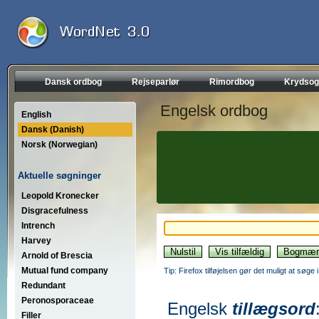
Dansk ordbog
Rejseparlør
Rimordbog
Krydsog
Engelsk ordbog
English
Dansk (Danish)
Norsk (Norwegian)
Aktuelle søgninger
Leopold Kronecker
Disgracefulness
Intrench
Harvey
Arnold of Brescia
Mutual fund company
Tip: Firefox tilføjelsen gør det muligt at søg
Redundant
Peronosporaceae
Engelsk
tillægsord
Filler