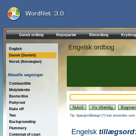
Dansk ordbog
Rejseparlør
Rimordbog
Krydsog
Engelsk ordbog
English
Dansk (Danish)
Norsk (Norwegian)
Aktuelle søgninger
Combustible
Molybdenite
Bastardise
Puttyroot
Rake off
Two
Tip: Spørgsmålstegn (?) kan anvendes som jo
Backgrounding
Flummery
Engelsk
tillægsord
Contempt of court