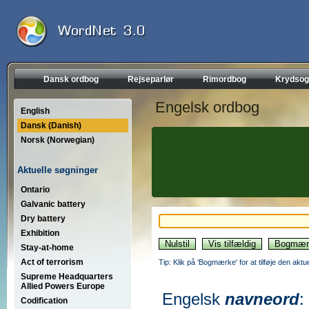
Dansk ordbog
Rejseparlør
Rimordbog
Krydsog
Engelsk ordbog
English
Dansk (Danish)
Norsk (Norwegian)
Aktuelle søgninger
Ontario
Galvanic battery
Dry battery
Exhibition
Stay-at-home
Act of terrorism
Tip: Klik på 'Bogmærke' for at tilføje den akt
Supreme Headquarters
Allied Powers Europe
Engelsk
navneord
:
Codification