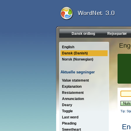
Dansk ordbog
Rejseparlør
Eng
English
Dansk (Danish)
Norsk (Norwegian)
Aktuelle søgninger
Value statement
Explanation
Restatement
Annunciation
Deary
Toggle
Tip: St
Last word
Pleading
En
Sweetheart