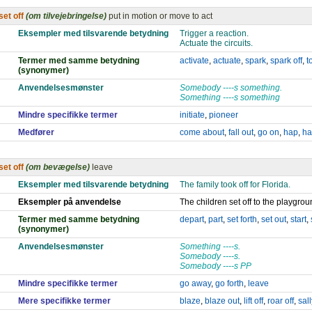
set off
(om tilvejebringelse)
put in motion or move to act
Eksempler med tilsvarende betydning
Trigger a reaction.
Actuate the circuits.
Termer med samme betydning
activate
,
actuate
,
spark
,
spark off
,
t
(synonymer)
Anvendelsesmønster
Somebody ----s something.
Something ----s something
Mindre specifikke termer
initiate
,
pioneer
Medfører
come about
,
fall out
,
go on
,
hap
,
ha
set off
(om bevægelse)
leave
Eksempler med tilsvarende betydning
The family took off for Florida.
Eksempler på anvendelse
The children set off to the playgro
Termer med samme betydning
depart
,
part
,
set forth
,
set out
,
start
,
(synonymer)
Anvendelsesmønster
Something ----s.
Somebody ----s.
Somebody ----s PP
Mindre specifikke termer
go away
,
go forth
,
leave
Mere specifikke termer
blaze
,
blaze out
,
lift off
,
roar off
,
sall