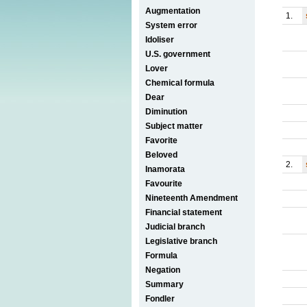
Augmentation
1.
System error
Idoliser
U.S. government
Lover
Chemical formula
Dear
Diminution
Subject matter
Favorite
Beloved
2.
Inamorata
Favourite
Nineteenth Amendment
Financial statement
Judicial branch
Legislative branch
Formula
Negation
Summary
Fondler