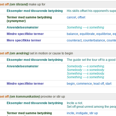
set off
(om tilstand)
make up for
Eksempler med tilsvarende betydning
His skills offset his opponent's supe
Termer med samme betydning
cancel
,
offset
(synonymer)
Anvendelsesmønster
Something ----s something
Mindre specifikke termer
balance
,
equilibrate
,
equilibrise
,
eq
Mere specifikke termer
counteract
,
counterbalance
,
counte
set off
(om ændring)
set in motion or cause to begin
Eksempler med tilsvarende betydning
The guide set the tour off to a good 
Anvendelsesmønster
Somebody ----s something.
Somebody ----s somebody.
Something ----s somebody.
Something ----s something
Mindre specifikke termer
begin
,
commence
,
lead off
,
start
set off
(om kommunikation)
provoke or stir up
Eksempler med tilsvarende betydning
Incite a riot.
Set off great unrest among the peo
Termer med samme betydning
incite
,
instigate
,
stir up