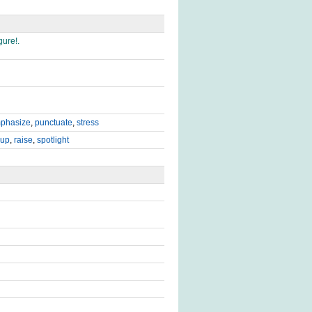
gure!.
phasize
,
punctuate
,
stress
 up
,
raise
,
spotlight