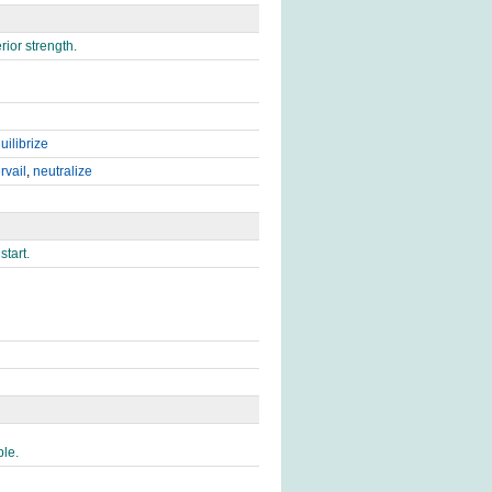
rior strength.
uilibrize
rvail
,
neutralize
start.
ple.