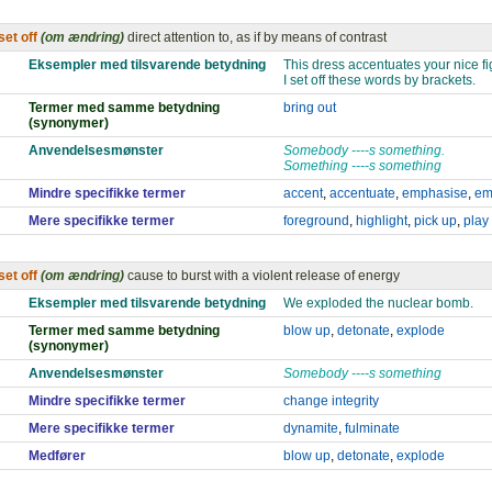
set off
(om ændring)
direct attention to, as if by means of contrast
Eksempler med tilsvarende betydning
This dress accentuates your nice fi
I set off these words by brackets.
Termer med samme betydning
bring out
(synonymer)
Anvendelsesmønster
Somebody ----s something.
Something ----s something
Mindre specifikke termer
accent
,
accentuate
,
emphasise
,
em
Mere specifikke termer
foreground
,
highlight
,
pick up
,
play
set off
(om ændring)
cause to burst with a violent release of energy
Eksempler med tilsvarende betydning
We exploded the nuclear bomb.
Termer med samme betydning
blow up
,
detonate
,
explode
(synonymer)
Anvendelsesmønster
Somebody ----s something
Mindre specifikke termer
change integrity
Mere specifikke termer
dynamite
,
fulminate
Medfører
blow up
,
detonate
,
explode