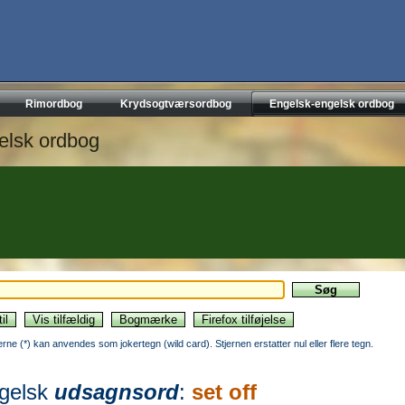
Rimordbog
Krydsogtværsordbog
Engelsk-engelsk ordbog
elsk ordbog
jerne (*) kan anvendes som jokertegn (wild card). Stjernen erstatter nul eller flere tegn.
gelsk
udsagnsord
:
set off