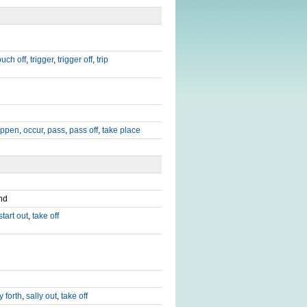
ouch off
,
trigger
,
trigger off
,
trip
ppen
,
occur
,
pass
,
pass off
,
take place
und
start out
,
take off
y forth
,
sally out
,
take off