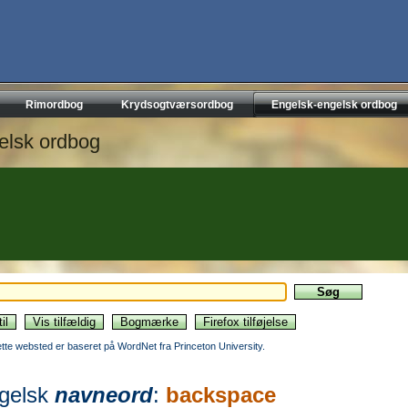
Rimordbog
Krydsogtværsordbog
Engelsk-engelsk ordbog
elsk ordbog
ette websted er baseret på WordNet fra Princeton University.
gelsk
navneord
:
backspace