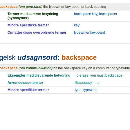
backspace
(om genstand)
the typewriter key used for back spacing
Termer med samme betydning
backspace key
,
backspacer
(synonymer)
Mindre specifikke termer
key
Omfatter disse overordnede termer
typewriter keyboard
gelsk
udsagnsord
:
backspace
backspace
(om kommunikation)
hit the backspace key on a computer or typewrit
Eksempler med tilsvarende betydning
To erase, you must backspace.
Anvendelsesmønster
Somebody ----s
Mindre specifikke termer
type
,
typewrite