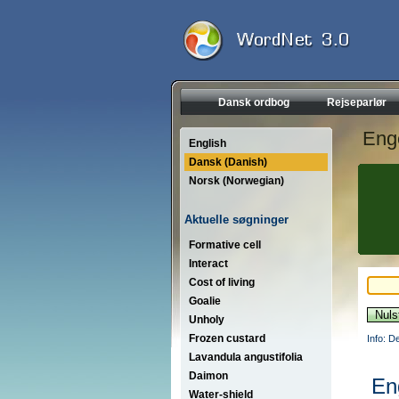
Dansk ordbog
Rejseparlør
Eng
English
Dansk (Danish)
Norsk (Norwegian)
Aktuelle søgninger
Formative cell
Interact
Cost of living
Goalie
Unholy
Frozen custard
Info: D
Lavandula angustifolia
Daimon
En
Water-shield