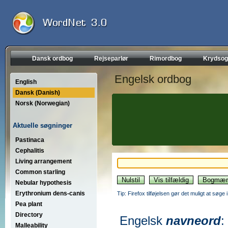
Dansk ordbog
Rejseparlør
Rimordbog
Krydsog
Engelsk ordbog
English
Dansk (Danish)
Norsk (Norwegian)
Aktuelle søgninger
Pastinaca
Cephalitis
Living arrangement
Common starling
Nebular hypothesis
Erythronium dens-canis
Tip: Firefox tilføjelsen gør det muligt at søg
Pea plant
Directory
Engelsk
navneord
:
Malleability