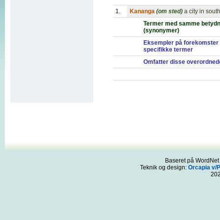
1.
Kananga
(om sted)
a city in so
Termer med samme betydn
(synonymer)
Eksempler på forekomster 
specifikke termer
Omfatter disse overordned
Baseret på WordNet 3
Teknik og design:
Orcapia v/
20