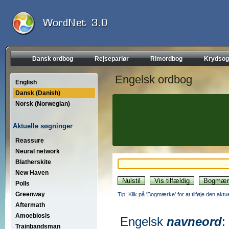
Dansk ordbog
Rejseparlør
Rimordbog
Krydsog
Engelsk ordbog
English
Dansk (Danish)
Norsk (Norwegian)
Aktuelle søgninger
Reassure
Neural network
Blatherskite
New Haven
Polls
Greenway
Tip: Klik på 'Bogmærke' for at tilføje den akt
Aftermath
Amoebiosis
Engelsk
navneord
:
Trainbandsman