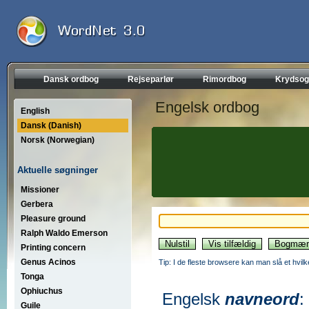
Dansk ordbog
Rejseparlør
Rimordbog
Krydsog
Engelsk ordbog
English
Dansk (Danish)
Norsk (Norwegian)
Aktuelle søgninger
Missioner
Gerbera
Pleasure ground
Ralph Waldo Emerson
Printing concern
Genus Acinos
Tip: I de fleste browsere kan man slå et hvilk
Tonga
Ophiuchus
Engelsk
navneord
:
Guile