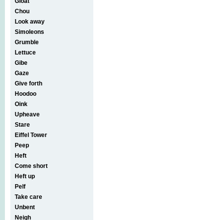
Gloat
Chou
Look away
Simoleons
Grumble
Lettuce
Gibe
Gaze
Give forth
Hoodoo
Oink
Upheave
Stare
Eiffel Tower
Peep
Heft
Come short
Heft up
Pelf
Take care
Unbent
Neigh