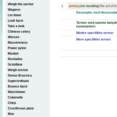
Weigh the anchor
1.
joining
(om handling)
the act of b
Wagerer
Eksempler med tilsvarende
Let down
Look back
Termer med samme betydn
Take a look
(synonymer)
Chinese celery
Mindre specifikke termer
Worsen
Mere specifikke termer
Massiveness
Power pylon
Moolah
Revitalize
Scintillate
Weigh anchor
Genus Brassica
Superordinate
Bounce back
Watchtower
Columella
Chirp
Cruciferous plant
Moo