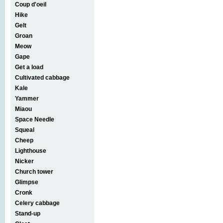
Coup d'oeil
Hike
Gelt
Groan
Meow
Gape
Get a load
Cultivated cabbage
Kale
Yammer
Miaou
Space Needle
Squeal
Cheep
Lighthouse
Nicker
Church tower
Glimpse
Cronk
Celery cabbage
Stand-up