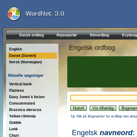
Dansk ordbog
Rejseparlør
Rimordbog
Krydsog
Engelsk ordbog
English
Dansk (Danish)
Norsk (Norwegian)
Aktuelle søgninger
Vertical bank
Flatness
Davy Jones's locker
Consummated
Brassica oleracea
Yellow clintonia
Tip: Klik på 'Bogmærke' for at tilføje den akt
Gobble
Look
Engelsk
navneord
:
Churr