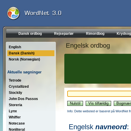
Dansk ordbog
Rejseparlør
Rimordbog
Krydsog
Engelsk ordbog
English
Dansk (Danish)
Norsk (Norwegian)
Aktuelle søgninger
Tetrode
Crystallized
Stockily
John Dos Passos
Storeria
Lynx
Info: Dette websted er baseret på WordNet fr
Whiffer
Notecase
Engelsk
navneord
:
Nonliteral