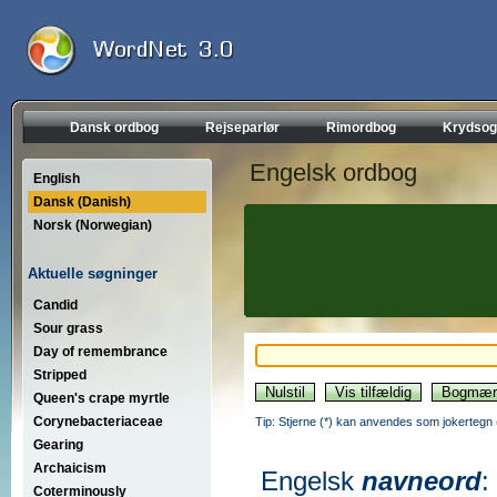
Dansk ordbog
Rejseparlør
Rimordbog
Krydsog
Engelsk ordbog
English
Dansk (Danish)
Norsk (Norwegian)
Aktuelle søgninger
Candid
Sour grass
Day of remembrance
Stripped
Queen's crape myrtle
Corynebacteriaceae
Tip: Stjerne (*) kan anvendes som jokertegn (wi
Gearing
Archaicism
Engelsk
navneord
:
Coterminously