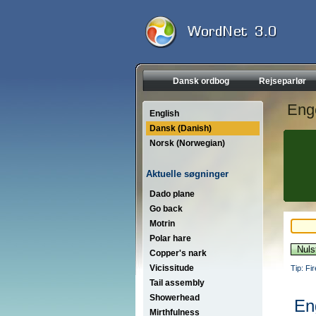
Dansk ordbog
Rejseparlør
Eng
English
Dansk (Danish)
Norsk (Norwegian)
Aktuelle søgninger
Dado plane
Go back
Motrin
Polar hare
Copper's nark
Vicissitude
Tip: Fi
Tail assembly
Showerhead
En
Mirthfulness