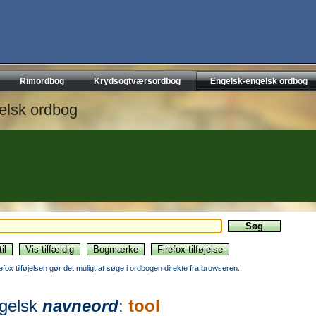
Rimordbog
Krydsogtværsordbog
Engelsk-engelsk ordbog
elsk ordbog
refox tilføjelsen gør det muligt at søge i ordbogen direkte fra browseren.
gelsk
navneord
:
tool