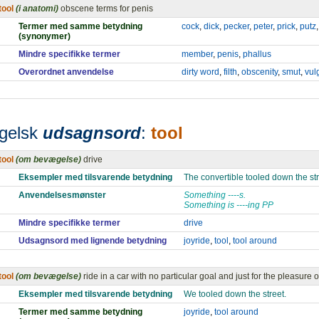
tool
(i anatomi)
obscene terms for penis
Termer med samme betydning
cock
,
dick
,
pecker
,
peter
,
prick
,
putz
(synonymer)
Mindre specifikke termer
member
,
penis
,
phallus
Overordnet anvendelse
dirty word
,
filth
,
obscenity
,
smut
,
vul
gelsk
udsagnsord
:
tool
tool
(om bevægelse)
drive
Eksempler med tilsvarende betydning
The convertible tooled down the str
Anvendelsesmønster
Something ----s.
Something is ----ing PP
Mindre specifikke termer
drive
Udsagnsord med lignende betydning
joyride
,
tool
,
tool around
tool
(om bevægelse)
ride in a car with no particular goal and just for the pleasure of
Eksempler med tilsvarende betydning
We tooled down the street.
Termer med samme betydning
joyride
,
tool around