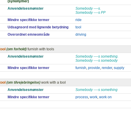
(synonymer)
Anvendelsesmønster
Somebody ----s.
Somebody ----s PP
Mindre specifikke termer
ride
Udsagnsord med lignende betydning
tool
Overordnet emneområde
driving
tool
(om forhold)
furnish with tools
Anvendelsesmønster
Somebody ----s something.
Somebody ----s somebody
Mindre specifikke termer
furnish
,
provide
,
render
,
supply
tool
(om tilvejebringelse)
work with a tool
Anvendelsesmønster
Somebody ----s something
Mindre specifikke termer
process
,
work
,
work on