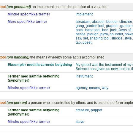
tool
(om genstand)
an implement used in the practice of a vocation
Mindre specifikke termer
implement
Mere specifikke termer
abradant
,
abrader
,
bender
,
clincher
gang
,
garden tool
,
grapnel
,
grapple
hack
,
hand tool
,
hoe
,
jack
,
Jaws of L
pestle
,
plough
,
plow
,
pounder
,
powe
saw set
,
shaping tool
,
strickle
,
style
tap
,
upset
tool
(om handling)
the means whereby some act is accomplished
Eksempler med tilsvarende betydning
My greed was the instrument of my 
Science has given us new tools to f
Termer med samme betydning
instrument
(synonymer)
Mindre specifikke termer
agency
,
means
,
way
tool
(om person)
a person who is controlled by others and is used to perform unpl
Termer med samme betydning
creature
,
puppet
(synonymer)
Mindre specifikke termer
slave