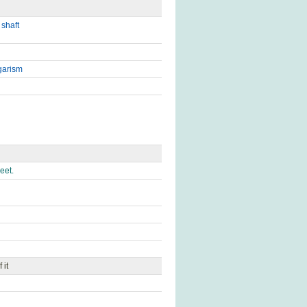
,
shaft
garism
eet.
 it