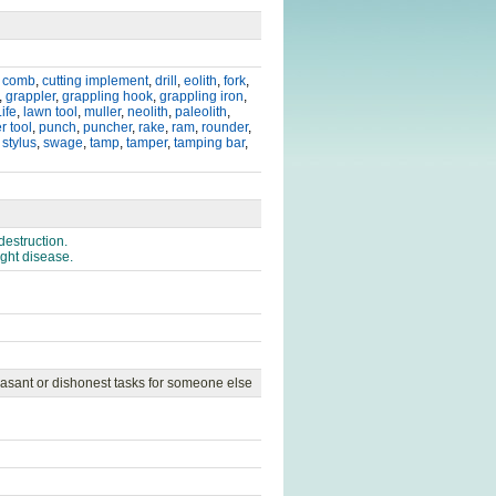
,
comb
,
cutting implement
,
drill
,
eolith
,
fork
,
,
grappler
,
grappling hook
,
grappling iron
,
ife
,
lawn tool
,
muller
,
neolith
,
paleolith
,
r tool
,
punch
,
puncher
,
rake
,
ram
,
rounder
,
,
stylus
,
swage
,
tamp
,
tamper
,
tamping bar
,
destruction.
ight disease.
easant or dishonest tasks for someone else