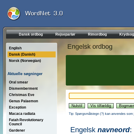
Dansk ordbog
Rejseparlør
Rimordbog
Krydsog
Engelsk ordbog
English
Dansk (Danish)
Norsk (Norwegian)
Aktuelle søgninger
Oral smear
Dismemberment
Christmas Eve
Genus Palaemon
Exception
Macaca radiata
Tip: Spørgsmålstegn (?) kan anvendes som jo
Fatah Revolutionary
Council
Engelsk
navneord
:
Gardener