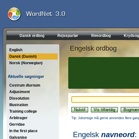
Dansk ordbog
Rejseparlør
Rimordbog
Krydsog
Engelsk ordbog
English
Dansk (Danish)
Norsk (Norwegian)
Aktuelle søgninger
Cestrum diurnum
Adjustment
Dissolution
Illustration
Training college
Arbitrager
Tip: Jokertegn må gerne anvendes flere gang
Gerridae
In the first place
Engelsk
navneord
:
Galvanise