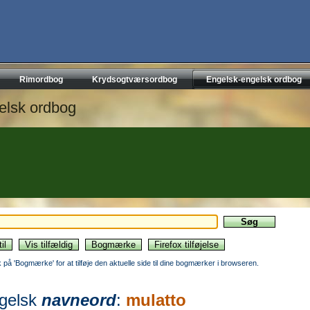
Rimordbog
Krydsogtværsordbog
Engelsk-engelsk ordbog
elsk ordbog
ik på 'Bogmærke' for at tilføje den aktuelle side til dine bogmærker i browseren.
gelsk
navneord
:
mulatto