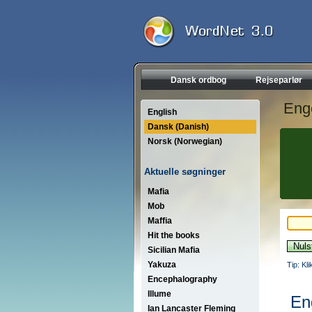
Dansk ordbog
Rejseparlør
Eng
English
Dansk (Danish)
Norsk (Norwegian)
Aktuelle søgninger
Mafia
Mob
Maffia
Hit the books
Sicilian Mafia
Yakuza
Tip: Kl
Encephalography
Illume
En
Ian Lancaster Fleming