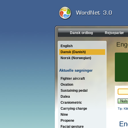
Dansk ordbog
Rejseparlør
Eng
English
Dansk (Danish)
Norsk (Norwegian)
Aktuelle søgninger
Fighter aircraft
Ovation
Sustaining pedal
Dalea
Craniometric
Carrying charge
Tip: Kl
Nine
Propene
En
Facial gesture