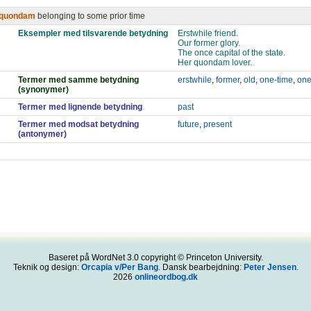
quondam
belonging to some prior time
Eksempler med tilsvarende betydning
Erstwhile friend.
Our former glory.
The once capital of the state.
Her quondam lover.
Termer med samme betydning
erstwhile
,
former
,
old
,
one-time
,
one
(synonymer)
Termer med lignende betydning
past
Termer med modsat betydning
future
,
present
(antonymer)
Baseret på WordNet 3.0 copyright © Princeton University.
Teknik og design:
Orcapia v/Per Bang
. Dansk bearbejdning:
Peter Jensen
.
2026
onlineordbog.dk