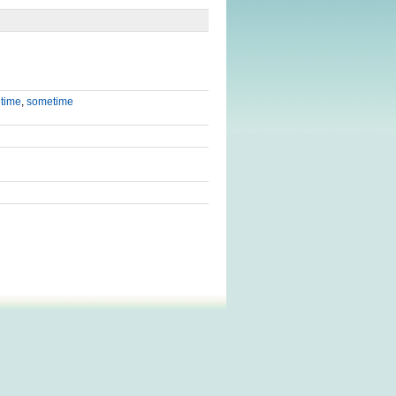
time
,
sometime