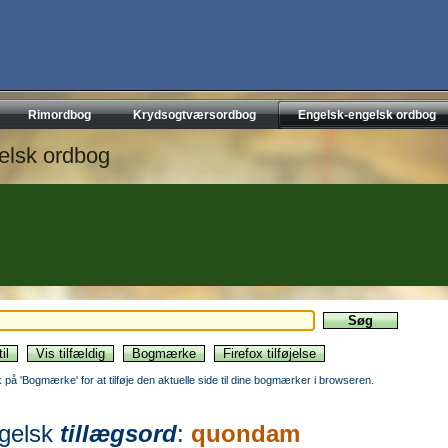
Rimordbog
Krydsogtværsordbog
Engelsk-engelsk ordbog
elsk ordbog
ik på 'Bogmærke' for at tilføje den aktuelle side til dine bogmærker i browseren.
gelsk
tillægsord
:
quondam