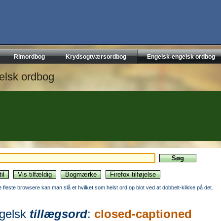
Rimordbog
Krydsogtværsordbog
Engelsk-engelsk ordbog
elsk ordbog
de fleste browsere kan man slå et hvilket som helst ord op blot ved at dobbelt-klikke på det.
gelsk
tillægsord
:
closed-captioned