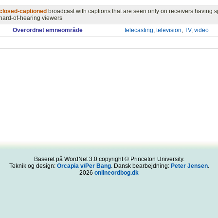
closed-captioned
broadcast with captions that are seen only on receivers having 
hard-of-hearing viewers
Overordnet emneområde
telecasting
,
television
,
TV
,
video
Baseret på WordNet 3.0 copyright © Princeton University.
Teknik og design:
Orcapia v/Per Bang
. Dansk bearbejdning:
Peter Jensen
.
2026
onlineordbog.dk