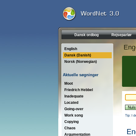
Dansk ordbog
Rejseparlør
Eng
English
Dansk (Danish)
Norsk (Norwegian)
Aktuelle søgninger
Moot
Friedrich Hebbel
Inadequate
Located
Going-over
Work song
Tip: I 
Copying
Chaos
En
Argumentation