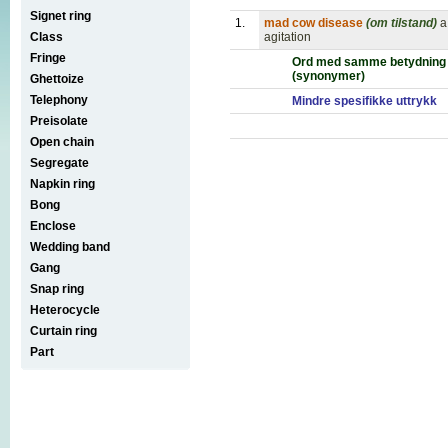
Signet ring
1.
mad cow disease
(om tilstand)
a
Class
agitation
Fringe
Ord med samme betydning
(synonymer)
Ghettoize
Telephony
Mindre spesifikke uttrykk
Preisolate
Open chain
Segregate
Napkin ring
Bong
Enclose
Wedding band
Gang
Snap ring
Heterocycle
Curtain ring
Part