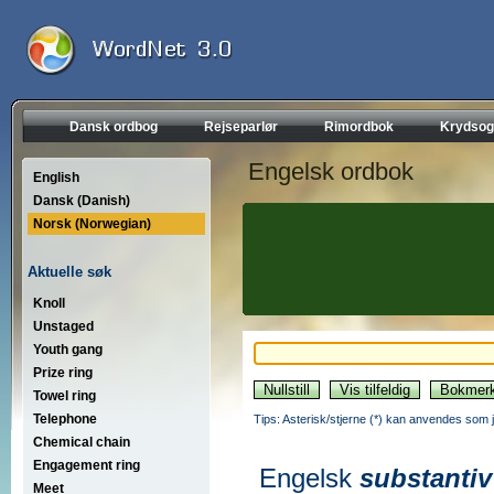
Dansk ordbog
Rejseparlør
Rimordbok
Krydsog
Engelsk ordbok
English
Dansk (Danish)
Norsk (Norwegian)
Aktuelle søk
Knoll
Unstaged
Youth gang
Prize ring
Towel ring
Telephone
Tips: Asterisk/stjerne (*) kan anvendes som jok
Chemical chain
Engagement ring
Engelsk
substantiv
Meet