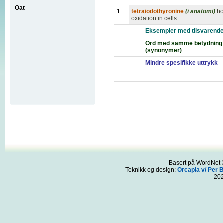
Oat
1.
tetraiodothyronine
(i anatomi)
ho
oxidation in cells
Eksempler med tilsvarende
Ord med samme betydning
(synonymer)
Mindre spesifikke uttrykk
Basert på WordNet 3
Teknikk og design:
Orcapia v/ Per 
20