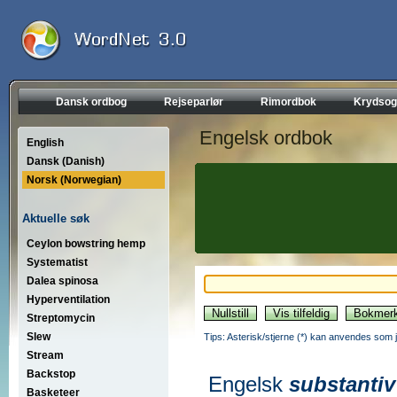
Dansk ordbog
Rejseparlør
Rimordbok
Krydsog
Engelsk ordbok
English
Dansk (Danish)
Norsk (Norwegian)
Aktuelle søk
Ceylon bowstring hemp
Systematist
Dalea spinosa
Hyperventilation
Streptomycin
Slew
Tips: Asterisk/stjerne (*) kan anvendes som jok
Stream
Backstop
Engelsk
substantiv
Basketeer