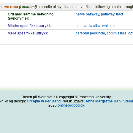
nerve tract
(i anatomi)
a bundle of myelinated nerve fibers following a path throug
Ord med samme betydning
nerve pathway
,
pathway
,
tract
(synonymer)
Mindre spesifikke uttrykk
substantia alba
,
white matter
Mere spesifikke uttrykk
cerebral peduncle
,
commissure
,
opt
Basert på WordNet 3.0 copyright © Princeton University.
knikk og design:
Orcapia v/ Per Bang
. Norsk utgave:
Anne Margrethe Dahll Steine
2026
onlineordbog.dk