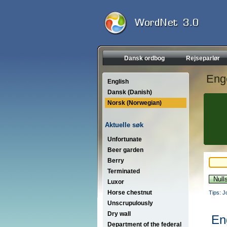
Dansk ordbog
Rejseparlør
Eng
English
Dansk (Danish)
Norsk (Norwegian)
Aktuelle søk
Unfortunate
Beer garden
Berry
Terminated
Luxor
Horse chestnut
Tips: J
Unscrupulously
Dry wall
En
Department of the federal