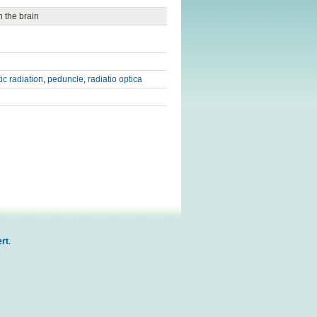
h the brain
ic radiation
,
peduncle
,
radiatio optica
rt
.