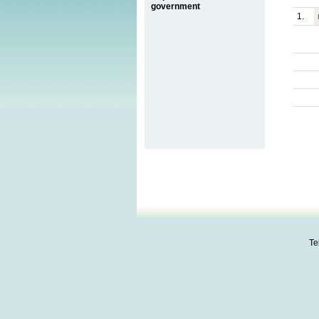
government
1.
Te