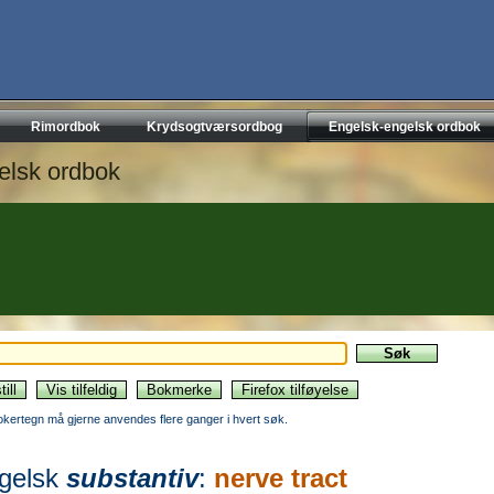
Rimordbok
Krydsogtværsordbog
Engelsk-engelsk ordbok
elsk ordbok
okertegn må gjerne anvendes flere ganger i hvert søk.
gelsk
substantiv
:
nerve tract