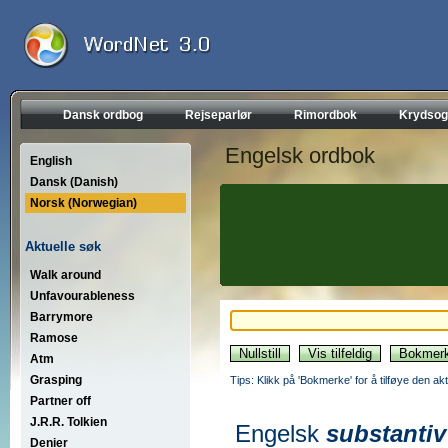
Dansk ordbog
Rejseparlør
Rimordbok
Krydsog
Engelsk ordbok
English
Dansk (Danish)
Norsk (Norwegian)
Aktuelle søk
Walk around
Unfavourableness
Barrymore
Ramose
Atm
Grasping
Tips: Klikk på 'Bokmerke' for å tilføye den akt
Partner off
J.R.R. Tolkien
Engelsk
substantiv
Denier