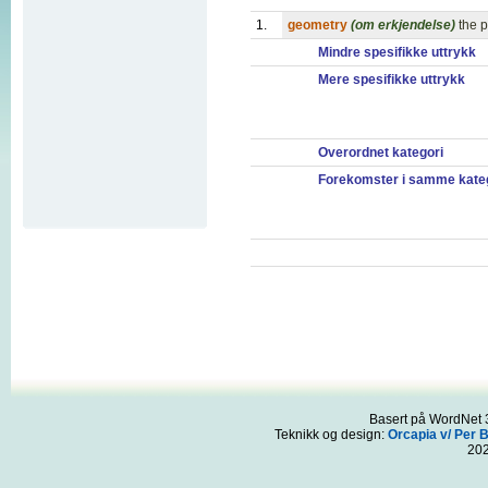
1.
geometry
(om erkjendelse)
the 
Mindre spesifikke uttrykk
Mere spesifikke uttrykk
Overordnet kategori
Forekomster i samme kate
Basert på WordNet 3
Teknikk og design:
Orcapia v/ Per 
20