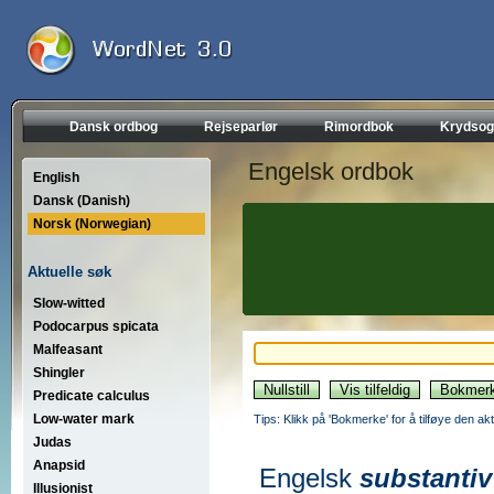
Dansk ordbog
Rejseparlør
Rimordbok
Krydsog
Engelsk ordbok
English
Dansk (Danish)
Norsk (Norwegian)
Aktuelle søk
Slow-witted
Podocarpus spicata
Malfeasant
Shingler
Predicate calculus
Low-water mark
Tips: Klikk på 'Bokmerke' for å tilføye den akt
Judas
Anapsid
Engelsk
substantiv
Illusionist