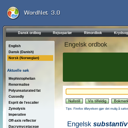
Dansk ordbog
Rejseparlør
Rimordbok
Krydsog
Engelsk ordbok
English
Dansk (Danish)
Norsk (Norwegian)
Aktuelle søk
Mephistophelian
Renormalise
Polyunsaturated fat
Cussedly
Esprit de l'escalier
Zymolysis
Tips: Firefox tilføyelsen gjør det mulig å søke
Imperative
Off-axis reflector
Engelsk
substantiv
Dacrymycetaceae