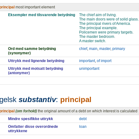
principal
most important element
Eksempler med tilsvarende betydning
The chief aim of living.
The main doors were of solid glass.
The principal rivers of America.
The principal example.
Policemen were primary targets.
The master bedroom.
A master switch.
Ord med samme betydning
chief
,
main
,
master
,
primary
(synonymer)
Uttrykk med lignende betydning
important
,
of import
Uttrykk med motsatt betydning
unimportant
(antonymer)
gelsk
substantiv
:
principal
principal
(om forhold)
the original amount of a debt on which interest is calculated
Mindre spesifikke uttrykk
debt
Omfatter disse overordnede
loan
uttrykkene