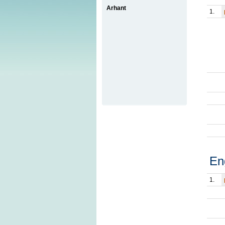
Arhant
1.
En
1.