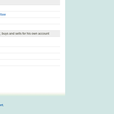
tlaw
e; buys and sells for his own account
rt
.