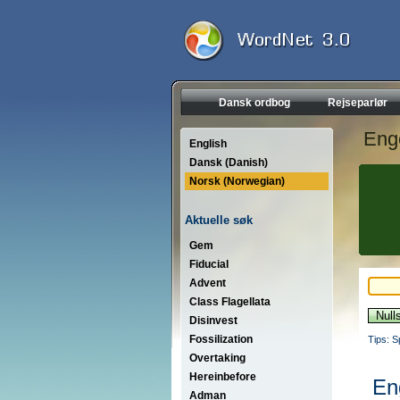
Dansk ordbog
Rejseparlør
Eng
English
Dansk (Danish)
Norsk (Norwegian)
Aktuelle søk
Gem
Fiducial
Advent
Class Flagellata
Disinvest
Fossilization
Tips: S
Overtaking
Hereinbefore
En
Adman