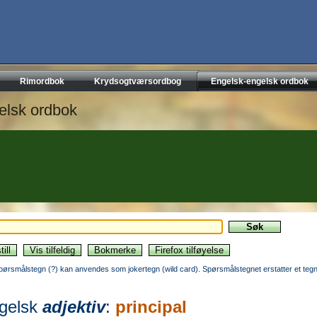
Rimordbok
Krydsogtværsordbog
Engelsk-engelsk ordbok
elsk ordbok
pørsmålstegn (?) kan anvendes som jokertegn (wild card). Spørsmålstegnet erstatter et tegn
gelsk
adjektiv
:
principal