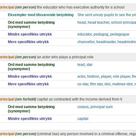
principal
(om person)
the educator who has executive authority for a school
Eksempler med tilsvarende betydning
She sent unruly pupils to see the pr
Ord med samme betydning
head
,
head teacher
,
school principa
(synonymer)
Mindre spesifikke uttrykk
educator
,
pedagog
,
pedagogue
Mere spesifikke uttrykk
chancellor
,
headmaster
,
headmistre
principal
(om person)
an actor who plays a principal role
Ord med samme betydning
lead
,
star
(synonymer)
Mindre spesifikke uttrykk
actor
,
histrion
,
player
,
role player
,
th
Mere spesifikke uttrykk
co-star
,
film star
,
idol
,
matinee idol
,
principal
(om forhold)
capital as contrasted with the income derived from it
Ord med samme betydning
corpus
,
principal sum
(synonymer)
Mindre spesifikke uttrykk
capital
principal
(om person)
(criminal law) any person involved in a criminal offense, reg