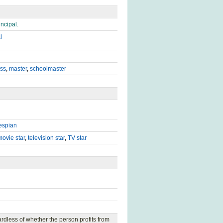
incipal.
l
ss
,
master
,
schoolmaster
espian
movie star
,
television star
,
TV star
ardless of whether the person profits from