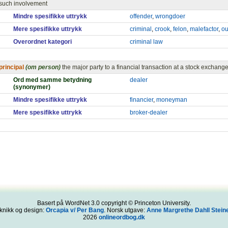
such involvement
Mindre spesifikke uttrykk
offender
,
wrongdoer
Mere spesifikke uttrykk
criminal
,
crook
,
felon
,
malefactor
,
ou
Overordnet kategori
criminal law
principal
(om person)
the major party to a financial transaction at a stock exchang
Ord med samme betydning
dealer
(synonymer)
Mindre spesifikke uttrykk
financier
,
moneyman
Mere spesifikke uttrykk
broker-dealer
Basert på WordNet 3.0 copyright © Princeton University.
knikk og design:
Orcapia v/ Per Bang
. Norsk utgave:
Anne Margrethe Dahll Steine
2026
onlineordbog.dk