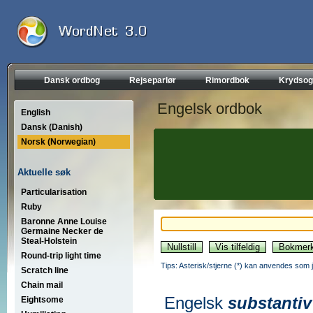
Dansk ordbog
Rejseparlør
Rimordbok
Krydsog
Engelsk ordbok
English
Dansk (Danish)
Norsk (Norwegian)
Aktuelle søk
Particularisation
Ruby
Baronne Anne Louise
Germaine Necker de
Steal-Holstein
Round-trip light time
Tips: Asterisk/stjerne (*) kan anvendes som jok
Scratch line
Chain mail
Engelsk
substantiv
Eightsome