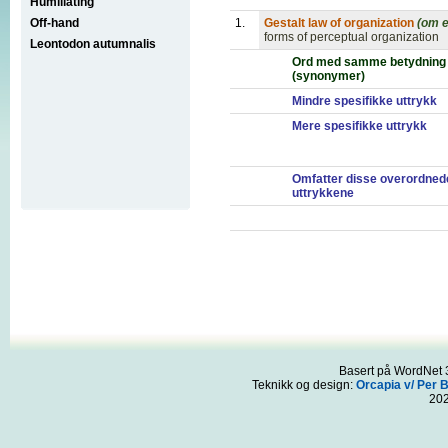
Humiliating
Off-hand
1.
Gestalt law of organization
(om e
forms of perceptual organization
Leontodon autumnalis
Ord med samme betydning
(synonymer)
Mindre spesifikke uttrykk
Mere spesifikke uttrykk
Omfatter disse overordned
uttrykkene
Basert på WordNet 3
Teknikk og design:
Orcapia v/ Per 
20