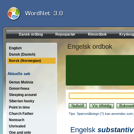
Dansk ordbog
Rejseparlør
Rimordbok
Krydsog
Engelsk ordbok
English
Dansk (Danish)
Norsk (Norwegian)
Aktuelle søk
Genus Mutisia
Gonorrhoea
Sleeping around
Siberian husky
Point in time
Church Father
Tips: Spørsmålstegn (?) kan anvendes som jo
Nonsuch
Unrivaled
Engelsk
substantiv
One and only