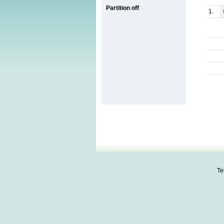
Partition off
1.
Te