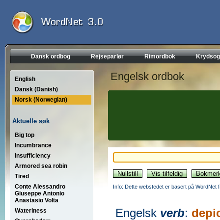
Dansk ordbog
Rejseparlør
Rimordbok
Krydsog
Engelsk ordbok
English
Dansk (Danish)
Norsk (Norwegian)
Aktuelle søk
Big top
Incumbrance
Insufficiency
Armored sea robin
Tired
Conte Alessandro
Info: Dette webstedet er basert på WordNet f
Giuseppe Antonio
Anastasio Volta
Engelsk
verb
:
depi
Wateriness