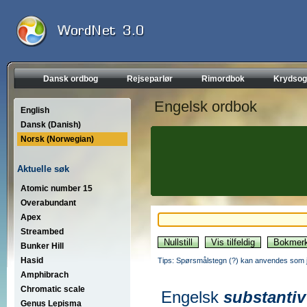
Dansk ordbog
Rejseparlør
Rimordbok
Krydsog
Engelsk ordbok
English
Dansk (Danish)
Norsk (Norwegian)
Aktuelle søk
Atomic number 15
Overabundant
Apex
Streambed
Bunker Hill
Hasid
Tips: Spørsmålstegn (?) kan anvendes som jo
Amphibrach
Chromatic scale
Engelsk
substantiv
Genus Lepisma