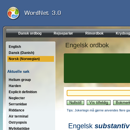
Dansk ordbog
Rejseparlør
Rimordbok
Krydsog
Engelsk ordbok
English
Dansk (Danish)
Norsk (Norwegian)
Aktuelle søk
Helium group
Harden
Explicit definition
Neglecter
Serranidae
Riddance
Tips: Jokertegn må gjerne anvendes flere gan
Air terminal
Ostryopsis
Engelsk
substantiv
Myliobatidae