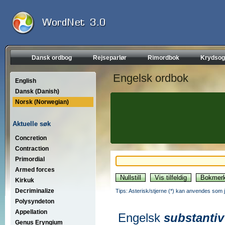
Dansk ordbog
Rejseparlør
Rimordbok
Krydsog
Engelsk ordbok
English
Dansk (Danish)
Norsk (Norwegian)
Aktuelle søk
Concretion
Contraction
Primordial
Armed forces
Kirkuk
Decriminalize
Tips: Asterisk/stjerne (*) kan anvendes som jok
Polysyndeton
Appellation
Engelsk
substantiv
Genus Eryngium