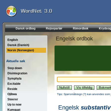
Dansk ordbog
Rejseparlør
Rimordbok
Krydsog
Engelsk ordbok
English
Dansk (Danish)
Norsk (Norwegian)
Aktuelle søk
Step down
Disintegration
Symphyla
Excitable
Reside
Ojibwa
Tips: Spørsmålstegn (?) kan anvendes som jo
Steerer
Up to now
Engelsk
substantiv
Kumquat