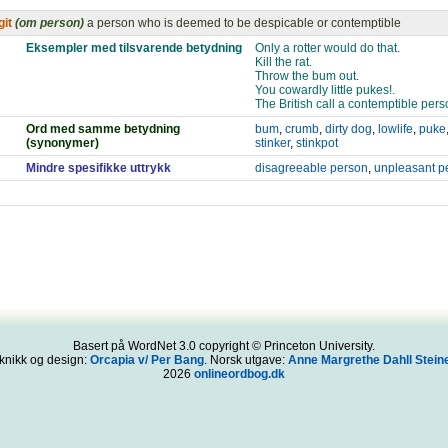
git
(om person)
a person who is deemed to be despicable or contemptible
Eksempler med tilsvarende betydning
Only a rotter would do that.
Kill the rat.
Throw the bum out.
You cowardly little pukes!.
The British call a contemptible perso
Ord med samme betydning
bum
,
crumb
,
dirty dog
,
lowlife
,
puke
(synonymer)
stinker
,
stinkpot
Mindre spesifikke uttrykk
disagreeable person
,
unpleasant p
Basert på WordNet 3.0 copyright © Princeton University.
knikk og design:
Orcapia v/ Per Bang
. Norsk utgave:
Anne Margrethe Dahll Steine
2026
onlineordbog.dk