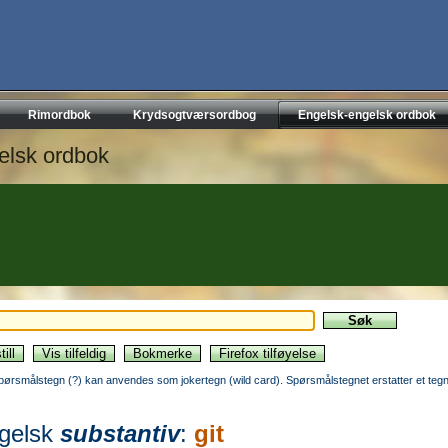
Rimordbok
Krydsogtværsordbog
Engelsk-engelsk ordbok
elsk ordbok
pørsmålstegn (?) kan anvendes som jokertegn (wild card). Spørsmålstegnet erstatter et tegn
gelsk
substantiv
:
git