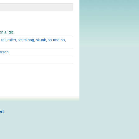
n a `git'.
,
rat
,
rotter
,
scum bag
,
skunk
,
so-and-so
,
erson
rt
.