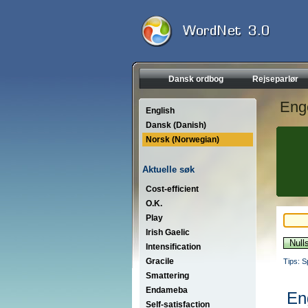
Dansk ordbog
Rejseparlør
Eng
English
Dansk (Danish)
Norsk (Norwegian)
Aktuelle søk
Cost-efficient
O.K.
Play
Irish Gaelic
Intensification
Gracile
Tips: S
Smattering
Endameba
En
Self-satisfaction