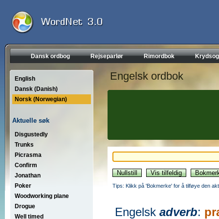
Dansk ordbog
Rejseparlør
Rimordbok
Krydsog
Engelsk ordbok
English
Dansk (Danish)
Norsk (Norwegian)
Aktuelle søk
Disgustedly
Trunks
Picrasma
Confirm
Jonathan
Poker
Tips: Klikk på 'Bokmerke' for å tilføye den akt
Woodworking plane
Drogue
Engelsk
adverb
:
pr
Well timed