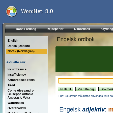
Dansk ordbog
Rejseparlør
Rimordbok
Krydsog
Engelsk ordbok
English
Dansk (Danish)
Norsk (Norwegian)
Aktuelle søk
Incumbrance
Insufficiency
Armored sea robin
Tired
Conte Alessandro
Giuseppe Antonio
Tips: Jokertegn må gjerne anvendes flere gan
Anastasio Volta
Wateriness
Engelsk
adjektiv
:
m
Overshadow