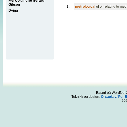
Mel Columcille Gerard
Gibson
1.
metrological
of or relating to met
Dying
Basert på WordNet 3
Teknikk og design:
Orcapia v/ Per 
20