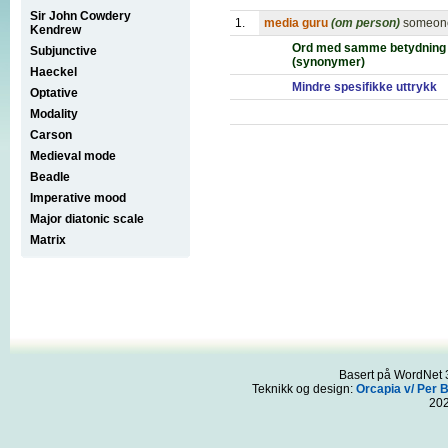
Sir John Cowdery
1.
media guru
(om person)
someone
Kendrew
Ord med samme betydning
Subjunctive
(synonymer)
Haeckel
Mindre spesifikke uttrykk
Optative
Modality
Carson
Medieval mode
Beadle
Imperative mood
Major diatonic scale
Matrix
Basert på WordNet 3
Teknikk og design:
Orcapia v/ Per 
20