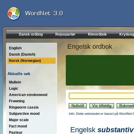
Dansk ordbog
Rejseparlør
Rimordbok
Krydsog
Engelsk ordbok
English
Dansk (Danish)
Norsk (Norwegian)
Aktuelle søk
Mullein
Logic
American smokewood
Frowning
Ringworm cassia
Subjunctive mood
Info: Dette webstedet er basert på WordNet f
Major scale
Fact mood
Engelsk
substantiv
Pasteur