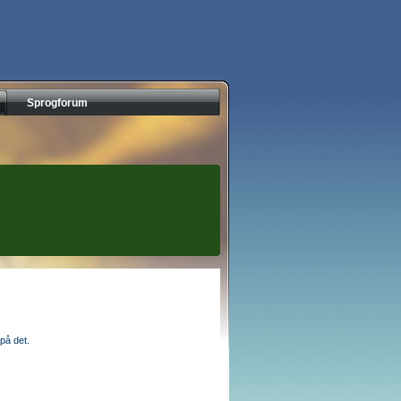
Sprogforum
på det.