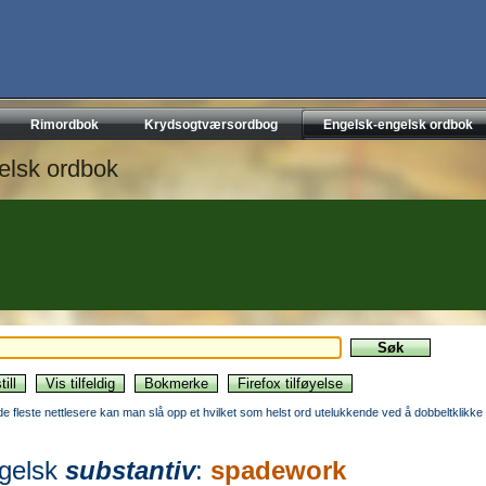
Rimordbok
Krydsogtværsordbog
Engelsk-engelsk ordbok
elsk ordbok
 de fleste nettlesere kan man slå opp et hvilket som helst ord utelukkende ved å dobbeltklikke 
gelsk
substantiv
:
spadework