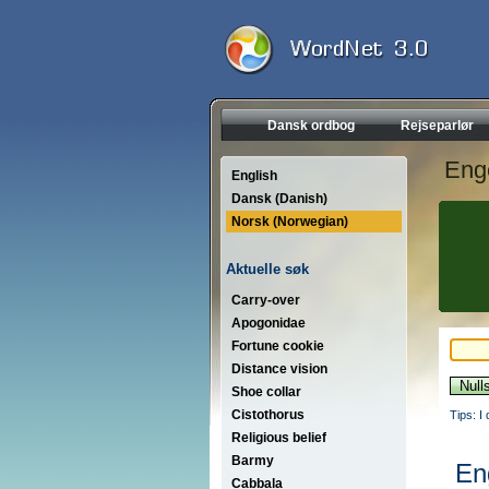
Dansk ordbog
Rejseparlør
Eng
English
Dansk (Danish)
Norsk (Norwegian)
Aktuelle søk
Carry-over
Apogonidae
Fortune cookie
Distance vision
Shoe collar
Cistothorus
Tips: I
Religious belief
Barmy
En
Cabbala