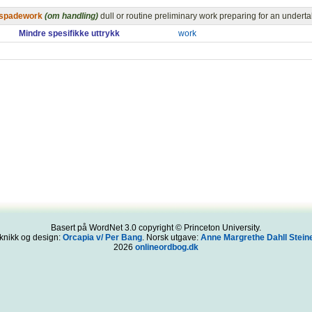
spadework
(om handling)
dull or routine preliminary work preparing for an undert
Mindre spesifikke uttrykk
work
Basert på WordNet 3.0 copyright © Princeton University.
knikk og design:
Orcapia v/ Per Bang
. Norsk utgave:
Anne Margrethe Dahll Steine
2026
onlineordbog.dk