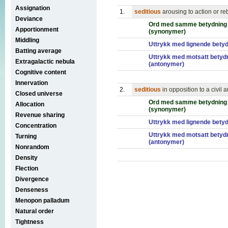
Assignation
1.
seditious
arousing to action or re
Deviance
Ord med samme betydning
Apportionment
(synonymer)
Middling
Uttrykk med lignende bety
Batting average
Uttrykk med motsatt betyd
Extragalactic nebula
(antonymer)
Cognitive content
Innervation
2.
seditious
in opposition to a civil
Closed universe
Ord med samme betydning
Allocation
(synonymer)
Revenue sharing
Uttrykk med lignende bety
Concentration
Uttrykk med motsatt betyd
Turning
(antonymer)
Nonrandom
Density
Flection
Divergence
Denseness
Menopon palladum
Natural order
Tightness