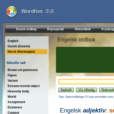
Dansk ordbog
Rejseparlør
Rimordbok
Krydsog
Engelsk ordbok
English
Dansk (Danish)
Norsk (Norwegian)
Aktuelle søk
Brown rot gummosis
Figure
Variant
Extraterrestrial object
Heavenly body
World
Tips: Spørsmålstegn (?) kan anvendes som jo
Assignment
Existence
Engelsk
adjektiv
:
s
Content